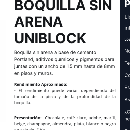
p
BOQUILLA SIN
ARENA
Ll
in
UNIBLOCK
Los
No
Boquilla sin arena a base de cemento
Portland, aditivos químicos y pigmentos para
Te
juntas con un ancho de 1.5 mm hasta de 8mm
en pisos y muros.
Co
Rendimiento Aproximado:
Es
• El rendimiento puede variar dependiendo del
tamaño de la pieza y de la profundidad de la
As
boquilla.
¿C
Presentación:
Chocolate, café claro, adobe, marfil,
ne
beige, champagne, almendra, plata, blanco o negro
en caja de
5 Kg