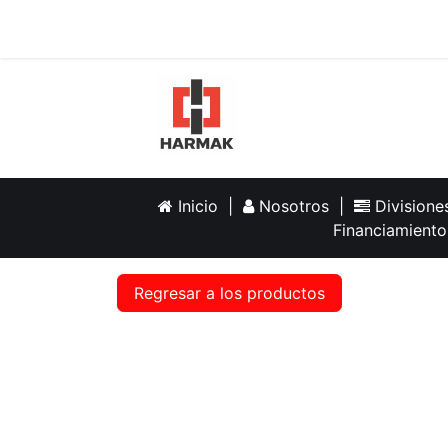
Inicio
Help
Inicio
|
Nosotros
|
Division
Financiamiento
Regresar a los productos