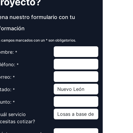
royecto?
ena nuestro formulario con tu
formación
 campos marcados con un * son obligatorios.
mbre:
*
léfono:
*
rreo:
*
tado:
*
unto:
*
uál servicio
cesitas cotizar?