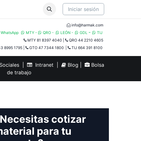
Iniciar sesión
info@harmak.com
-
WhatsApp
MTY
-
QRO
-
LEÓN
-
GDL
TIJ​
MTY 81 8397 4040
|
QRO 44 2210 4605
3 8995 1795
|
GTO 47 7344 1800
|
TIJ 664 391 8100
ociales
|
Intranet
|
Blog
|
Bolsa
de trabajo
Necesitas cotizar
aterial para tu