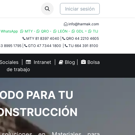
Iniciar sesión
info@harmak.com
-
WhatsApp
MTY
-
QRO
-
LEÓN
-
GDL
TIJ​
MTY 81 8397 4040
|
QRO 44 2210 4605
3 8995 1795
|
GTO 47 7344 1800
|
TIJ 664 391 8100
ociales
|
Intranet
|
Blog
|
Bolsa
de trabajo
ODO PARA TU
ONSTRUCCIÓN
 soluciones en Materiales para