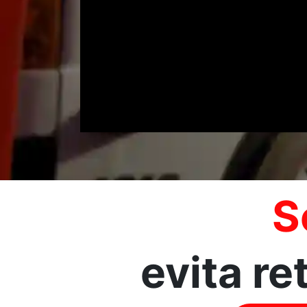
S
evita re