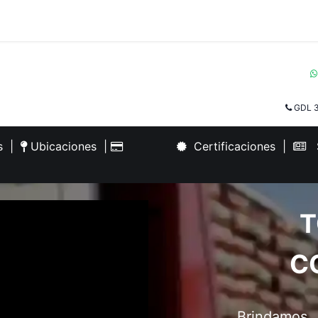
GDL 3
es
|
Ubicaciones
|
Certificaciones
|
S
T
C
Brindamos