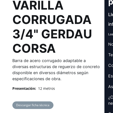
p
VARILLA
Ll
CORRUGADA
in
3/4" GERDAU
Los
CORSA
No
Te
Barra de acero corrugado adaptable a
Co
diversas estructuras de reguerzo de concreto
disponible en diversos diámetros según
Es
especificaciones de obra.
As
Presentación:
12 metros
¿C
ne
Descargar ficha técnica