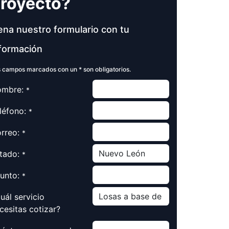
royecto?
ena nuestro formulario con tu
formación
 campos marcados con un * son obligatorios.
mbre:
*
léfono:
*
rreo:
*
tado:
*
unto:
*
uál servicio
cesitas cotizar?