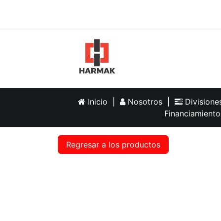
Inicio
Help
Inicio
|
Nosotros
|
Division
Financiamiento
Regresar a los productos