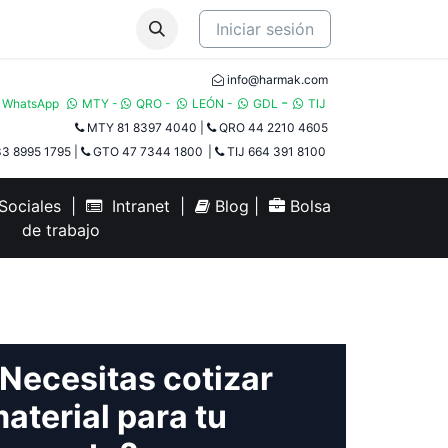
Iniciar sesión
info@harmak.com
-
WhatsApp
MTY
-
QRO
-
LEÓN
-
GDL
TIJ​
MTY 81 8397 4040
|
QRO 44 2210 4605
3 8995 1795
|
GTO 47 7344 1800
|
TIJ 664 391 8100
ociales
|
Intranet
|
Blog
|
Bolsa
de trabajo
Necesitas cotizar
aterial para tu