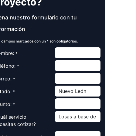
royecto?
ena nuestro formulario con tu
formación
 campos marcados con un * son obligatorios.
mbre:
*
léfono:
*
rreo:
*
tado:
*
unto:
*
uál servicio
cesitas cotizar?