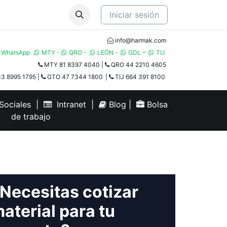
Iniciar sesión
info@harmak.com
-
WhatsApp
MTY
-
QRO
-
LEÓN
-
GDL
TIJ​
MTY 81 8397 4040
|
QRO 44 2210 4605
3 8995 1795
|
GTO 47 7344 1800
|
TIJ 664 391 8100
ociales
|
Intranet
|
Blog
|
Bolsa
de trabajo
Necesitas cotizar
aterial para tu