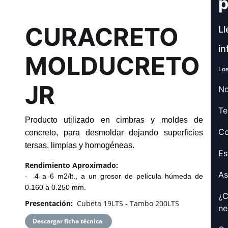
p
CURACRETO
Ll
in
MOLDUCRETO
Los
JR
No
Te
Producto utilizado en cimbras y moldes de
Co
concreto, para desmoldar dejando superficies
tersas, limpias y homogéneas.
Es
Rendimiento Aproximado:
As
-
4 a 6 m2/lt., a un grosor de película húmeda de
0.160 a 0.250 mm.
¿C
Presentación:
Cubeta 19LTS - Tambo 200LTS
ne
Descargar ficha técnica