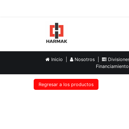
Inicio
Help
Inicio
|
Nosotros
|
Division
Financiamiento
Regresar a los productos