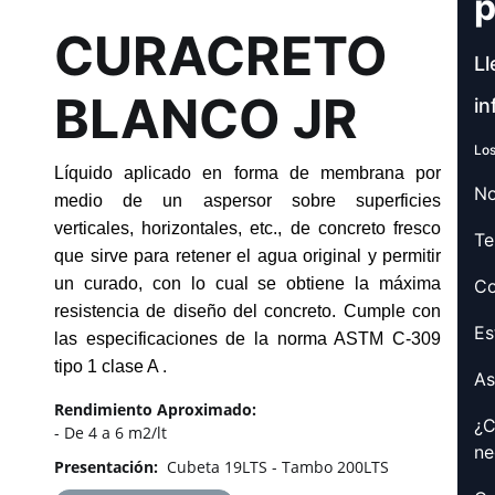
p
CURACRETO
Ll
BLANCO JR
in
Los
Líquido aplicado en forma de membrana por
No
medio de un aspersor sobre superficies
verticales, horizontales, etc., de concreto fresco
Te
que sirve para retener el agua original y permitir
un curado, con lo cual se obtiene la máxima
Co
resistencia de diseño del concreto. Cumple con
Es
las especificaciones de la norma ASTM C-309
.
tipo 1 clase A
As
Rendimiento Aproximado:
¿C
- De 4 a 6 m2/lt
ne
Presentación:
Cubeta 19LTS - Tambo 200LTS