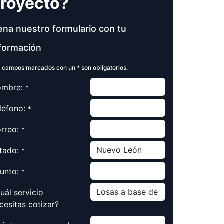
royecto?
ena nuestro formulario con tu
formación
 campos marcados con un * son obligatorios.
mbre:
*
léfono:
*
rreo:
*
tado:
*
unto:
*
uál servicio
cesitas cotizar?