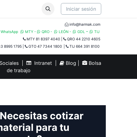
Iniciar sesión
info@harmak.com
-
WhatsApp
MTY
-
QRO
-
LEÓN
-
GDL
TIJ​
MTY 81 8397 4040
|
QRO 44 2210 4605
3 8995 1795
|
GTO 47 7344 1800
|
TIJ 664 391 8100
ociales
|
Intranet
|
Blog
|
Bolsa
de trabajo
Necesitas cotizar
aterial para tu