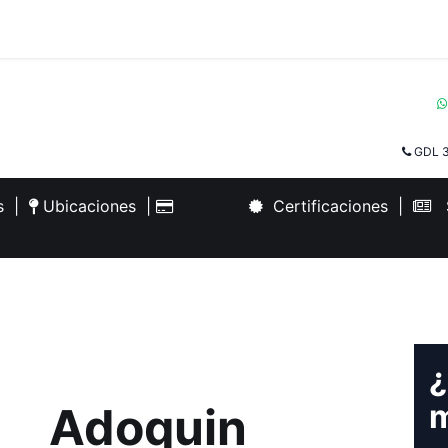
GDL 3
es
|
Ubicaciones
|
Certificaciones
|
S
¿
m
Adoquin