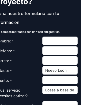
royecto?
ena nuestro formulario con tu
formación
 campos marcados con un * son obligatorios.
mbre:
*
léfono:
*
rreo:
*
tado:
*
unto:
*
uál servicio
cesitas cotizar?