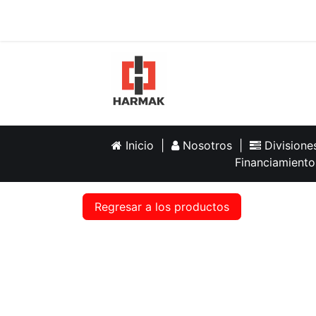
Inicio
Help
Inicio
|
Nosotros
|
Division
Financiamiento
Regresar a los productos