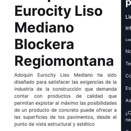
p
Eurocity Liso
Ll
Mediano
in
Blockera
Los
No
Regiomontana
Te
Adoquin Eurocity Liso Mediano ha sido
Co
diseñado para satisfacer las exigencias de la
Es
industria de la construcción que demanda
contar con productos de calidad que
As
permitan explotar al máximo las posibilidades
de un producto de concreto puede ofrecer a
¿C
las superficies de los pavimentos, desde el
ne
punto de vista estructural y estético