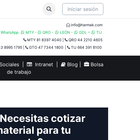
Iniciar sesión
info@harmak.com
-
WhatsApp
MTY
-
QRO
-
LEÓN
-
GDL
TIJ​
MTY 81 8397 4040
|
QRO 44 2210 4605
3 8995 1795
|
GTO 47 7344 1800
|
TIJ 664 391 8100
ociales
|
Intranet
|
Blog
|
Bolsa
de trabajo
Necesitas cotizar
aterial para tu